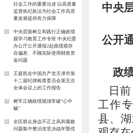
社会工作的重要论述 以高质量
中央
监督执纪执法为社会工作高质
量发展提供有力保障
中央层面树立和践行正确政绩
5
公开
观学习教育工作专班 中央纪委
办公厅公开通报2起政绩观存
在偏差、不顾实际使用财政资
金问题
政
王庭凯在中国共产党天津市第
6
十二届纪律检查委员会第五次
日前
全体会议上的工作报告
树牢正确政绩观须常破“心中
工作
7
贼”
县、湖
全区群众身边不正之风和腐败
8
问题集中整治攻坚决战年暨优
观存在