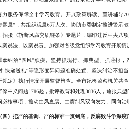
有力服务保障全市学习教育。开展政策解读、宣讲辅导70
专题展”，共组织观展6万人次。协助市委制定推进警示
，拍摄《斩断风腐交织链条》专题片，编印违反中央八项
以案说法、以案说责。加强对各级党组织学习教育开展情
重拳纠治“四风”顽疾。坚持抓现行、抓典型、抓通报，
对“快递送礼”等隐形变异问题准确处置。坚决纠治不担
干规定》执行情况开展监督检查。全市纪检监察机关共查处
官僚主义问题1786起，批评教育和处理3836人，通报典
问必核事项，推动由风查腐、由腐纠风双向发力、同向治
（四）把严的基调、严的标准一贯到底，反腐败斗争深度