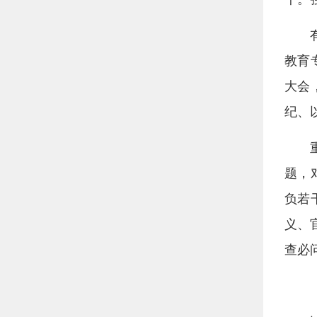
教育
大会
纪、
题，
负若
义、
查必