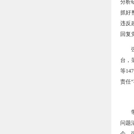
分析
抓好
违反
回复
台，
等1
责任
问题
个。