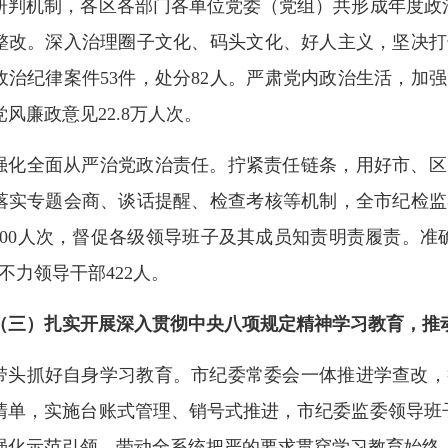
研判机制，各区各部门各单位党委（党组）共形成年度政治
整改。深入治理圈子文化、码头文化、好人主义，坚决打
政治纪律案件53件，处分82人。严肃党内政治生活，加
党风廉政意见22.8万人次。
强化全面从严治党政治责任。拧紧责任链条，用好市、区
落实专题会商、谈话提醒、检查考核等机制，全市纪检监
4700人次，督促各级领导班子及其成员知责明责履责。
”不力领导干部422人。
（三）扎实开展深入贯彻中央八项规定精神学习教育，推
带头抓好自身学习教育。市纪委常委会一体推进学查改，
清单，实施台账式管理、销号式推进，市纪委监委领导班子
强化示范引领，带动全系统把严的要求贯穿学习教育始终