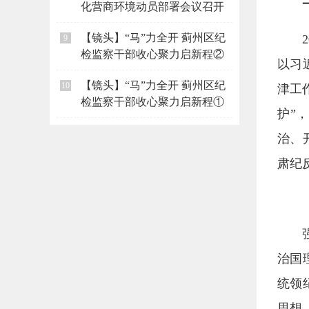
化营商环境动员部署会议召开
【镜头】“马”力全开 蓟州区纪
9
检监察干部收心聚力启新程②
以习
【镜头】“马”力全开 蓟州区纪
10
津工
检监察干部收心聚力启新程①
护”
治、
肃纪
治国
统领
思想