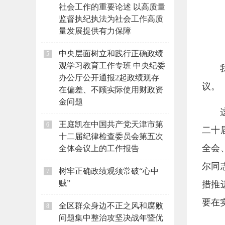
社会工作的重要论述 以高质量
监督执纪执法为社会工作高质
量发展提供有力保障
中央层面树立和践行正确政绩
5
观学习教育工作专班 中央纪委
办公厅公开通报2起政绩观存
议。
在偏差、不顾实际使用财政资
金问题
王庭凯在中国共产党天津市第
6
二十
十二届纪律检查委员会第五次
全会
全体会议上的工作报告
尔同
树牢正确政绩观须常破“心中
7
贼”
措推
要在
全区群众身边不正之风和腐败
8
问题集中整治攻坚决战年暨优