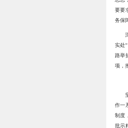
要要
务保
实处
路举
项，
作一
制度
批示