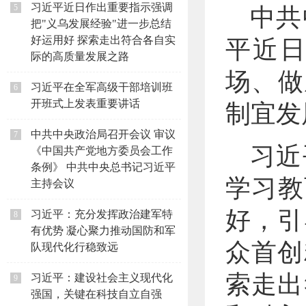
习近平近日作出重要指示强调
5
中共
把"义乌发展经验"进一步总结
好运用好 探索走出符合各自实
平近
际的高质量发展之路
场、做
习近平在全军高级干部培训班
6
开班式上发表重要讲话
制宜发
中共中央政治局召开会议 审议
7
习近
《中国共产党地方委员会工作
条例》 中共中央总书记习近平
学习教
主持会议
好，引
习近平：充分发挥政治建军特
8
有优势 凝心聚力推动国防和军
众首创
队现代化行稳致远
索走出
习近平：建设社会主义现代化
9
强国，关键在科技自立自强