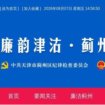
[
设为首页
]
[
加入收藏
]
2026年08月07日 星期五 14:56:50
首页
要闻关注
廉洁蓟州