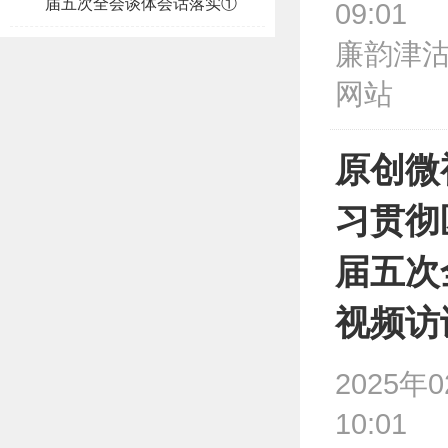
届五次全会谈体会话落实①
09:01
廉韵津沽
网站
原创微
习贯彻
届五次
视频访
2025年
10:01